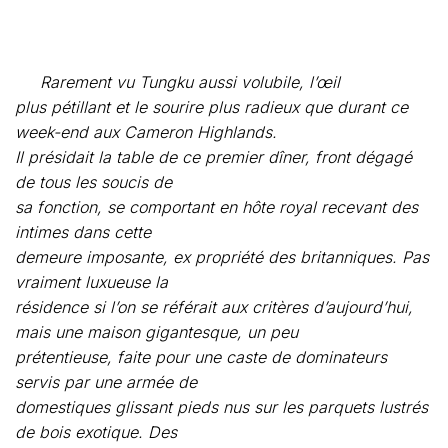
week-end aux Cameron Highlands.
Il présidait la table de ce premier dîner, front dégagé
de tous les soucis de
sa fonction, se comportant en hôte royal recevant des
intimes dans cette
demeure imposante, ex propriété des britanniques. Pas
vraiment luxueuse la
résidence si l’on se référait aux critères d’aujourd’hui,
mais une maison gigantesque, un peu
prétentieuse, faite pour une caste de dominateurs
servis par une armée de
domestiques glissant pieds nus sur les parquets lustrés
de bois exotique. Des
salons en enfilade, séparés par de solides double-
portes, des plafonds hauts
comme dans une cathédrale, des pales géantes
brassant inutilement un air déjà
tiédi par l’altitude. La peinture des murs, écaillée ça et