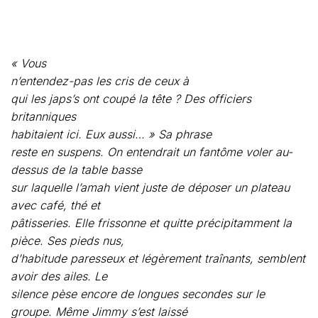
qui les japs’s ont coupé la tête ? Des officiers
britanniques
habitaient ici
.
Eux aussi… » Sa phrase
reste en suspens. On entendrait un fantôme voler au-
dessus de la table basse
sur laquelle l’amah vient juste de déposer un plateau
avec café, thé et
pâtisseries. Elle frissonne et quitte précipitamment la
pièce. Ses pieds nus,
d’habitude paresseux et légèrement traînants, semblent
avoir des ailes. Le
silence pèse encore de longues secondes sur le
groupe. Même Jimmy s’est laissé
prendre à son propre jeu, tandis qu’un sourire flotte,
énigmatique,
sur le visage de Tungku. Jimmy
reprend :