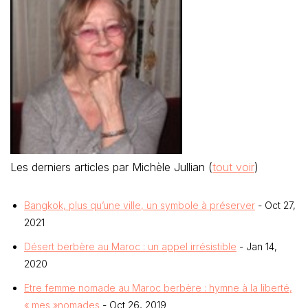
Les derniers articles par Michèle Jullian
(
tout voir
)
Bangkok, plus qu’une ville, un symbole à préserver
- Oct 27,
2021
Désert berbère au Maroc : un appel irrésistible
- Jan 14,
2020
Etre femme nomade au Maroc berbère : hymne à la liberté,
« mes »nomades
- Oct 26, 2019
Laisser un