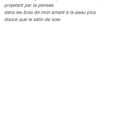
projetant par la pensée
dans les bras de mon amant à la peau plus
douce que le satin de soie.
Rarement vu Tungku aussi volubile, l’œil
plus pétillant et le sourire plus radieux que durant ce