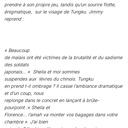
« Beaucoup
de malais ont été victimes de la brutalité et du sadisme
des soldats
japonais… »
Sheila et moi sommes
suspendes aux
lèvres du chinois. Tungku
en prend t-il ombrage ? Il casse l’ambiance dramatique
et d’un coup, nous
replonge dans le concret en lançant à brûle-
pourpoint :« Sheila et
Florence… l’amah va monter vos bagages dans votre
chambre ». J’ai bien
entendu ? Il a bien dit « votre » chambre et non
« vos » chambres ? Arrivée la première, je pensais être
la seule
occupante de cette suite mitoyenne de celle de Tungku.
Il fait un signe à
l’avocat :