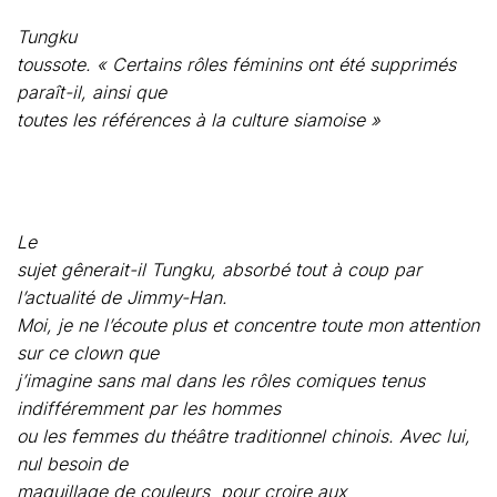
Le
sujet gênerait-il Tungku, absorbé tout à coup par
l’actualité de Jimmy-Han.
Moi, je ne l’écoute plus et concentre toute mon attention
sur ce clown que
j’imagine sans mal dans les rôles comiques tenus
indifféremment par les hommes
ou les femmes du théâtre traditionnel chinois. Avec lui,
nul besoin de
maquillage de couleurs
pour croire aux
personnages qui peuplent son imaginaire. Mais ce
serait une erreur de penser
que le comédien n’est qu’un bouffon. Il va nous le
démontrer de façon
surprenante. Nous sommes tous sous son charme,