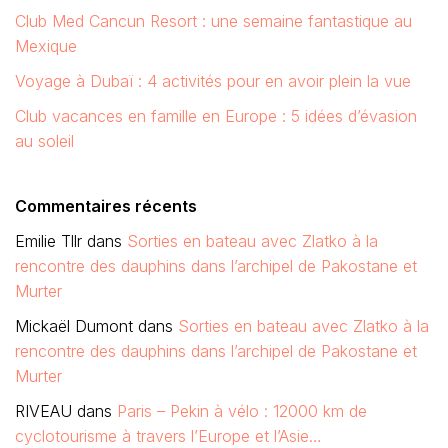
au soleil
Commentaires récents
Emilie Tllr
dans
Sorties en bateau avec Zlatko à la
rencontre des dauphins dans l’archipel de Pakostane et
Murter
Mickaël Dumont
dans
Sorties en bateau avec Zlatko à la
rencontre des dauphins dans l’archipel de Pakostane et
Murter
RIVEAU
dans
Paris – Pekin à vélo : 12000 km de
cyclotourisme à travers l’Europe et l’Asie…
Stéphanie Arnould
dans
Sorties en bateau avec Zlatko à
la rencontre des dauphins dans l’archipel de Pakostane
et Murter
vanessa
dans
Forum Alsace