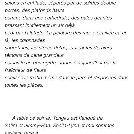
là, les colonnades
superflues, les stores flétris, étaient les derniers
témoins de cette grandeur
coloniale un peu rigide, adoucie aujourd’hui par la
fraîcheur de fleurs
cueillies le matin même dans le parc et disposées dans
toutes les pièces.
A table ce soir là, Tungku est flanqué de
Salim et Jimmy-Han. Sheila-Lynn et moi sommes
assises
face à
face, un peu plus loin. Salim le séduisant avocat au
regard triste a
reconduit hier sa petite amie australienne à l’avion, sur
les conseils de
Tungku lui-même. Elle voulait interrompre ses études à