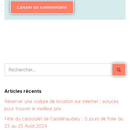
Articles récents
Réserver une voiture de location sur internet : astuces
pour trouver le meilleur prix
Fête du cassoulet de Castelnaudary : 3 jours de folie du
23 au 25 Août 2024
Club Med Cancun Resort : une semaine fantastique au
Mexique
Voyage à Dubaï : 4 activités pour en avoir plein la vue
Club vacances en famille en Europe : 5 idées d’évasion