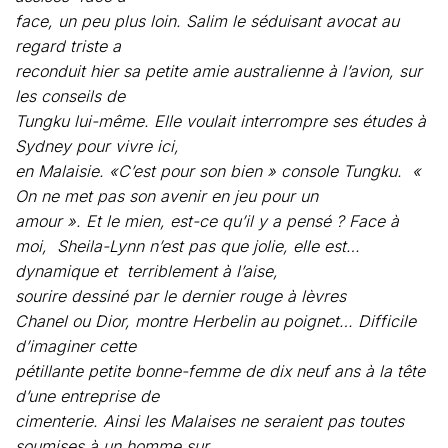
Sydney pour vivre ici,
en Malaisie. «C’est pour son bien » console Tungku.
«
On ne met pas son avenir en jeu pour un
amour ». Et le mien, est-ce qu’il y a pensé ? Face à
moi,
Sheila-Lynn n’est pas que jolie, elle est…
dynamique et
terriblement à l’aise,
sourire dessiné par le dernier
rouge à lèvres
Chanel ou Dior, montre Herbelin au poignet… Difficile
d’imaginer cette
pétillante petite bonne-femme de dix neuf ans à la tête
d’une entreprise de
cimenterie. Ainsi les Malaises ne seraient pas toutes
soumises à un homme sur
cette terre violente ? Mais Sheila-Lynn est chinoise, et,
à ce titre, pas
tout à
fait « fille du sol ».
Il va falloir un peu de temps à ce pays pour s’inventer
une nouvelle