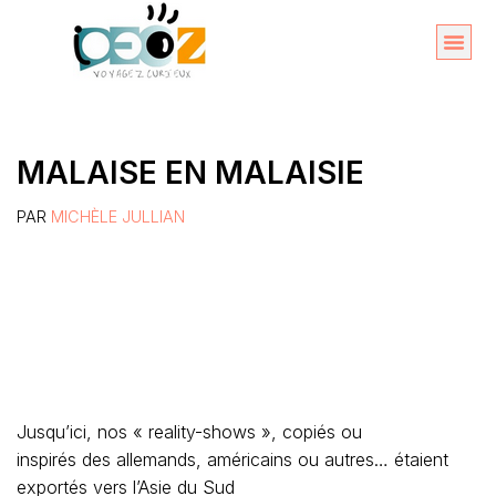
Aller
au
Organise
A propos 
contenu
MALAISE EN MALAISIE
PAR
MICHÈLE JULLIAN
Jusqu’ici, nos « reality-shows », copiés ou
inspirés des allemands, américains ou autres… étaient
exportés vers l’Asie du Sud