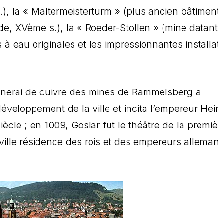
), la « Maltermeisterturm » (plus ancien bâtimen
nde, XVème s.), la « Roeder-Stollen » (mine datan
à eau originales et les impressionnantes installa
minerai de cuivre des mines de Rammelsberg a
éveloppement de la ville et incita l’empereur Hei
siècle ; en 1009, Goslar fut le théâtre de la premiè
ville résidence des rois et des empereurs allema