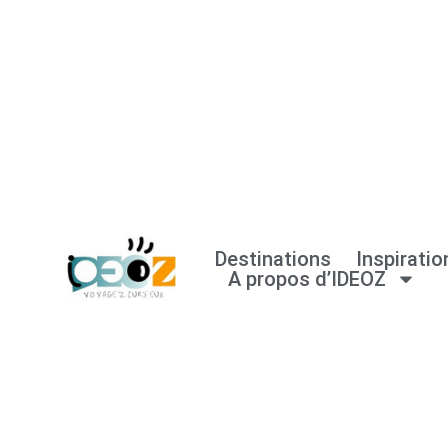
Aller
au
contenu
Destinations
Inspiratio
A propos d’IDEOZ