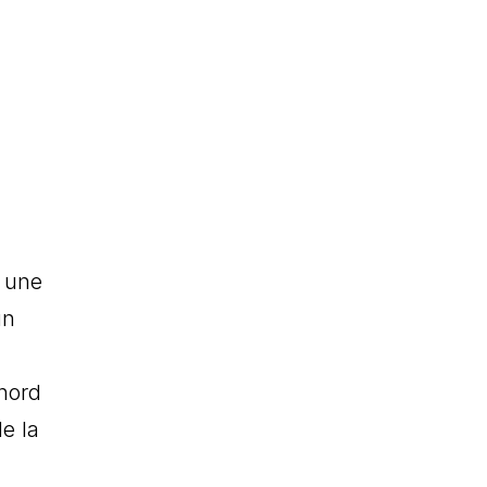
r une
un
 nord
e la