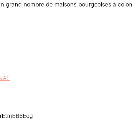
t un grand nombre de maisons bourgeoises à col
ONAT
_rEtmEB6Eog