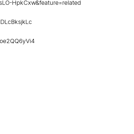
sLO-HpkCxw&feature=related
qDLcBksjkLc
xoe2QQ6yVi4