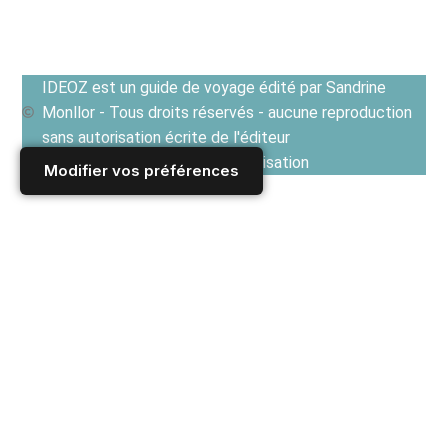
IDEOZ est un guide de voyage édité par Sandrine
Monllor - Tous droits réservés - aucune reproduction
sans autorisation écrite de l'éditeur
Voir les Conditions générales d'utilisation
Modifier vos préférences
Accueil
/
Derniers articles
/
ASIE
/
Chine
/
Vivre en Chine