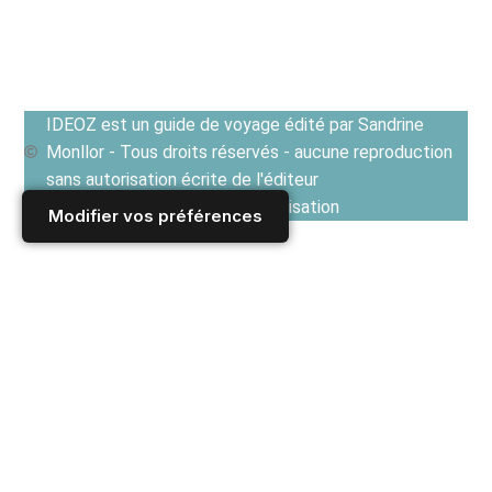
IDEOZ est un guide de voyage édité par Sandrine
Monllor - Tous droits réservés - aucune reproduction
sans autorisation écrite de l'éditeur
Voir les Conditions générales d'utilisation
Modifier vos préférences
Accueil
/
Derniers articles
/
ITALIE
/
Gastronomie - Cuisine italienne
/