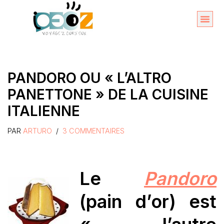
Aller
au
Organise
A propos 
contenu
PANDORO OU « L’ALTRO
PANETTONE » DE LA CUISINE
ITALIENNE
PAR
ARTURO
3 COMMENTAIRES
Le
Pandoro
(pain d’or) est