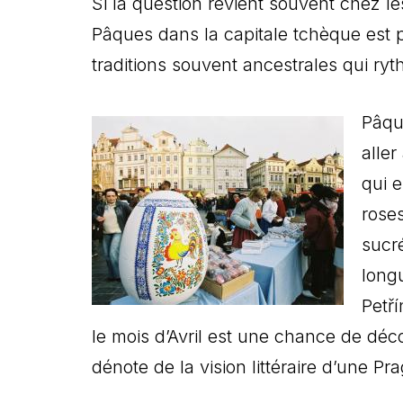
Si la question revient souvent chez l
Pâques dans la capitale tchèque est 
traditions souvent ancestrales qui ryt
Pâque
aller
qui e
roses
sucr
longu
Petř
le mois d’Avril est une chance de déco
dénote de la vision littéraire d’une 