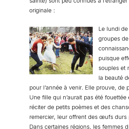
sainte) sont peu connues à l’étranger 
originale :
Le lundi de
groupes de 
connaissanc
puisque eff
souples et 
la beauté de
pour l’année à venir. Elle prouve, de
Une fille qui n’aurait pas été fouetté
réciter de petits poèmes et des chan
remercier, leur offrent des œufs durs
Dans certaines régions, les femmes di