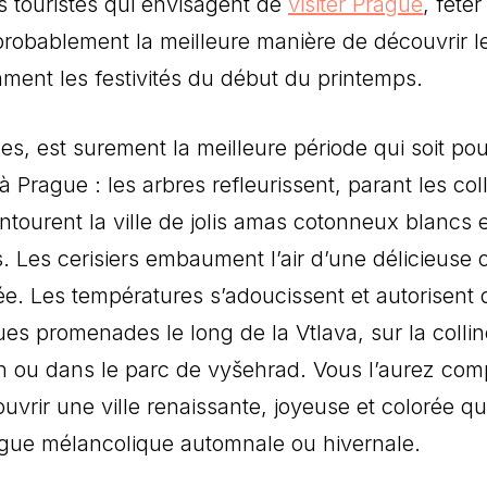
es touristes qui envisagent de
visiter Prague
, fêter
probablement la meilleure manière de découvrir l
hment les festivités du début du printemps.
s, est surement la meilleure période qui soit pou
 à Prague : les arbres refleurissent, parant les col
ntourent la ville de jolis amas cotonneux blancs 
. Les cerisiers embaument l’air d’une délicieuse 
ée. Les températures s’adoucissent et autorisent 
es promenades le long de la Vtlava, sur la colli
ín ou dans le parc de vyšehrad. Vous l’aurez comp
uvrir une ville renaissante, joyeuse et colorée qu
Prague mélancolique automnale ou hivernale.