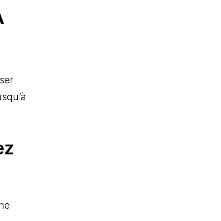
A
ser
usqu’à
ez
ine