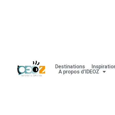
Aller
au
contenu
Destinations
Inspiratio
A propos d’IDEOZ