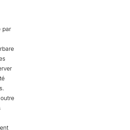
e par
arbare
es
erver
té
s.
 outre
s
vent