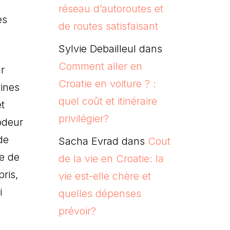
réseau d’autoroutes et
es
de routes satisfaisant
Sylvie Debailleul
dans
Comment aller en
r
Croatie en voiture ? :
lines
quel coût et itinéraire
et
privilégier?
odeur
de
Sacha Evrad
dans
Cout
ne de
de la vie en Croatie: la
ris,
vie est-elle chère et
i
quelles dépenses
prévoir?