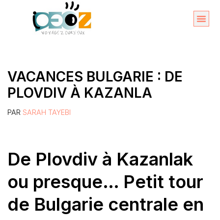
Aller
au
Organise
A propos 
contenu
VACANCES BULGARIE : DE
PLOVDIV À KAZANLA
PAR
SARAH TAYEBI
De Plovdiv à Kazanlak
ou presque… Petit tour
de Bulgarie centrale en