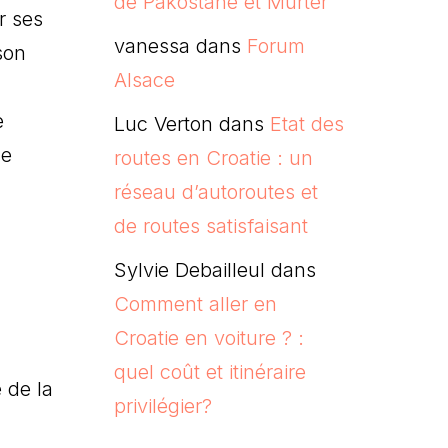
de Pakostane et Murter
r ses
vanessa
dans
Forum
son
Alsace
e
Luc Verton
dans
Etat des
de
routes en Croatie : un
réseau d’autoroutes et
de routes satisfaisant
Sylvie Debailleul
dans
l
Comment aller en
Croatie en voiture ? :
quel coût et itinéraire
 de la
privilégier?