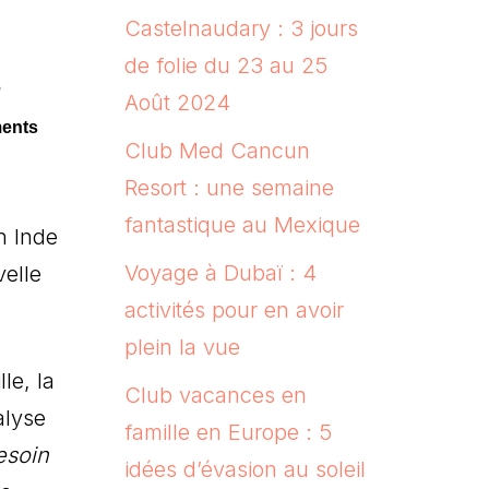
Castelnaudary : 3 jours
de folie du 23 au 25
e
Août 2024
ments
Club Med Cancun
Resort : une semaine
fantastique au Mexique
n Inde
Voyage à Dubaï : 4
velle
activités pour en avoir
plein la vue
le, la
Club vacances en
alyse
famille en Europe : 5
esoin
idées d’évasion au soleil