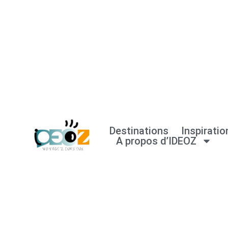
Aller
au
contenu
Destinations
Inspiratio
A propos d’IDEOZ