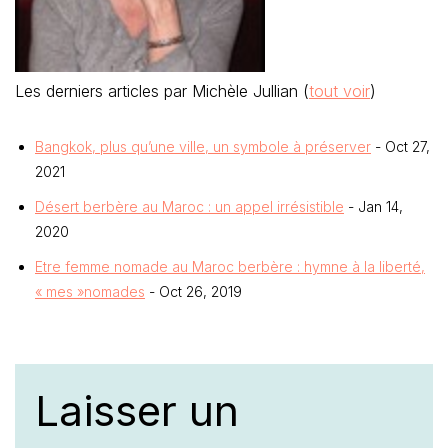
Les derniers articles par Michèle Jullian
(
tout voir
)
Bangkok, plus qu’une ville, un symbole à préserver
- Oct 27,
2021
Désert berbère au Maroc : un appel irrésistible
- Jan 14,
2020
Etre femme nomade au Maroc berbère : hymne à la liberté,
« mes »nomades
- Oct 26, 2019
Laisser un