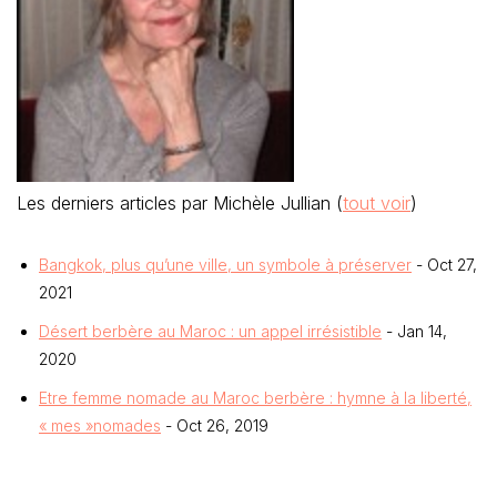
Les derniers articles par Michèle Jullian
(
tout voir
)
Bangkok, plus qu’une ville, un symbole à préserver
- Oct 27,
2021
Désert berbère au Maroc : un appel irrésistible
- Jan 14,
2020
Etre femme nomade au Maroc berbère : hymne à la liberté,
« mes »nomades
- Oct 26, 2019