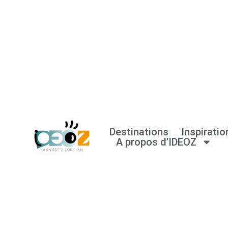
Aller
au
contenu
Destinations
Inspiratio
A propos d’IDEOZ