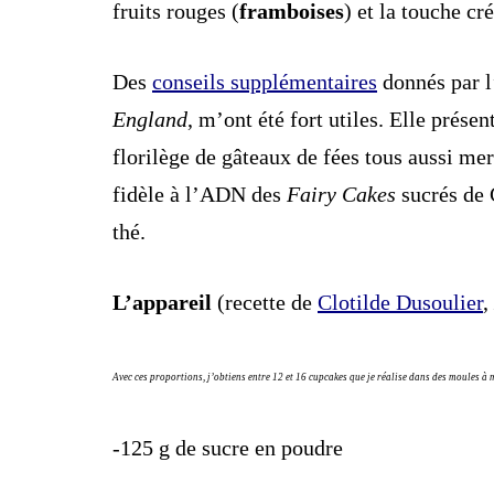
fruits rouges (
framboises
) et la touche c
Des
conseils supplémentaires
donnés par l
England
, m’ont été fort utiles. Elle prés
florilège de gâteaux de fées tous aussi merv
fidèle à l’ADN des
Fairy Cakes
sucrés de 
thé.
L’appareil
(recette de
Clotilde Dusoulier
,
Avec ces proportions, j’obtiens entre 12 et 16 cupcakes que je réalise dans des moules à m
-125 g de sucre en poudre