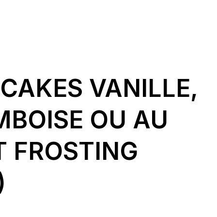
CAKES VANILLE,
MBOISE OU AU
T FROSTING
)