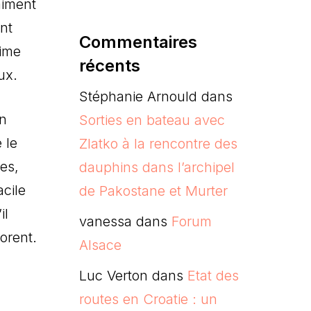
aiment
ent
Commentaires
aime
récents
ux.
Stéphanie Arnould
dans
un
Sorties en bateau avec
 le
Zlatko à la rencontre des
es,
dauphins dans l’archipel
acile
de Pakostane et Murter
il
vanessa
dans
Forum
dorent.
Alsace
Luc Verton
dans
Etat des
routes en Croatie : un