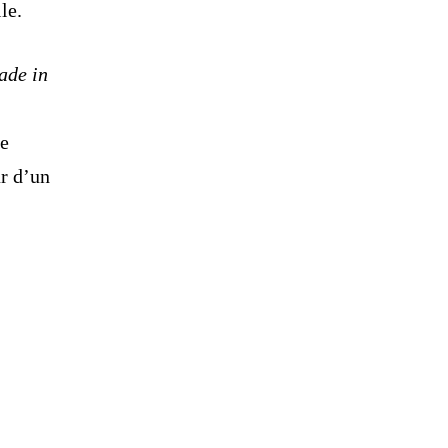
le.
ade in
ée
ur d’un