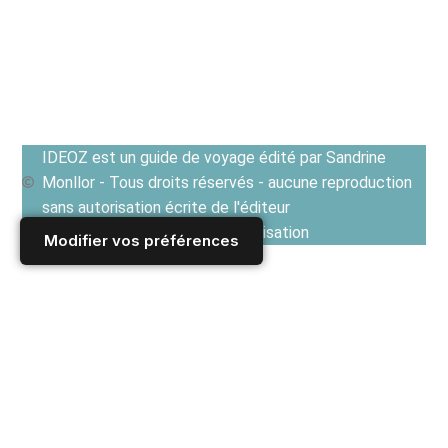
IDEOZ est un guide de voyage édité par Sandrine
Monllor - Tous droits réservés - aucune reproduction
sans autorisation écrite de l'éditeur
Voir les Conditions générales d'utilisation
Modifier vos préférences
Accueil
/
Derniers articles
/
CUISINES EN EUROPE ET TERROIRS
/
Recettes de cuisine