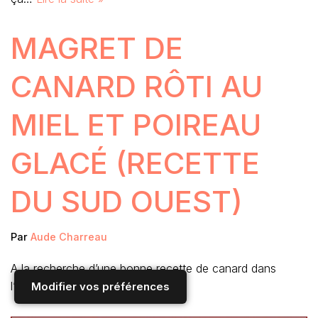
MAGRET DE
CANARD RÔTI AU
MIEL ET POIREAU
GLACÉ (RECETTE
DU SUD OUEST)
Par
Aude Charreau
A la recherche d’une bonne recette de canard dans
l’esprit…
Lire la suite »
Modifier vos préférences