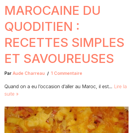
MAROCAINE DU
QUODITIEN :
RECETTES SIMPLES
ET SAVOUREUSES
Par
Aude Charreau
1 Commentaire
Quand on a eu l’occasion d’aller au Maroc, il est…
Lire la
suite »