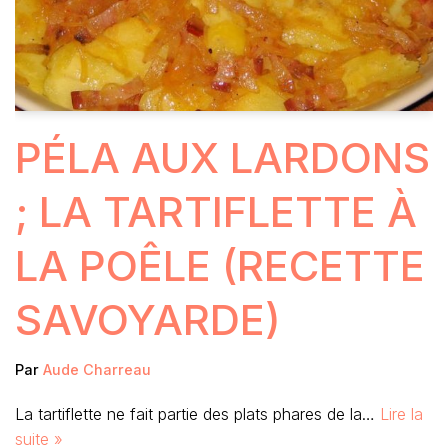
PÉLA AUX LARDONS
; LA TARTIFLETTE À
LA POÊLE (RECETTE
SAVOYARDE)
Par
Aude Charreau
La tartiflette ne fait partie des plats phares de la…
Lire la
suite »