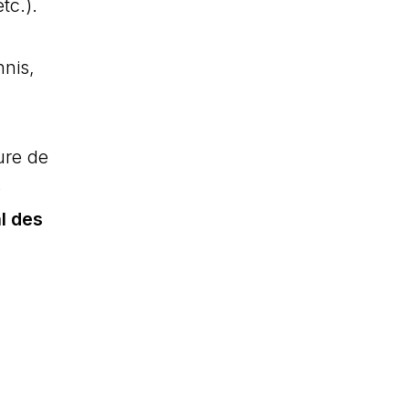
tc.).
nnis,
ure de
e
l des