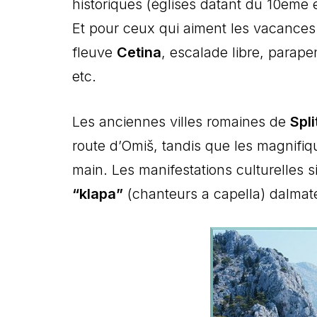
historiques (églises datant du 10eme 
Et pour ceux qui aiment les vacances
fleuve
Cetina
, escalade libre, parape
etc.
Les anciennes villes romaines de
Spli
route d’Omiš, tandis que les magnifiq
main. Les manifestations culturelles s
“klapa”
(chanteurs a capella) dalmate,