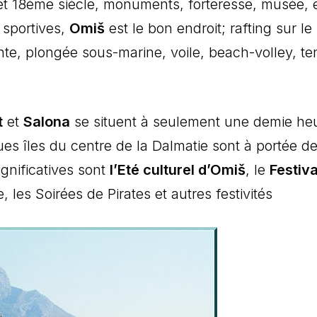
et 18ème siècle, monuments, forteresse, musée, e
 sportives,
Omiš
est le bon endroit; rafting sur le
nte, plongée sous-marine, voile, beach-volley, te
t
et
Salona
se situent à seulement une demie he
ues îles du centre de la Dalmatie sont à portée d
ignificatives sont
l’Eté culturel d’Omiš
, le
Festiva
 les Soirées de Pirates et autres festivités