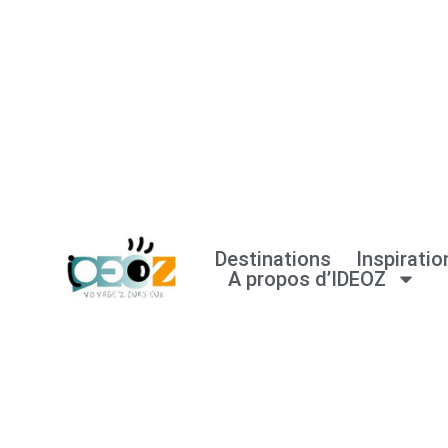
Aller
au
contenu
Destinations
Inspiratio
A propos d’IDEOZ