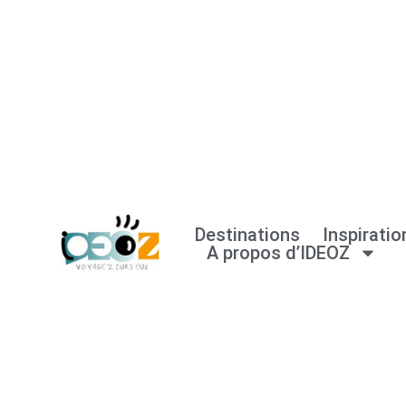
Aller
au
contenu
Destinations
Inspiratio
A propos d’IDEOZ