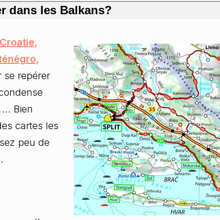
er dans les Balkans?
Croatie,
ténégro,
r se repérer
e condense
e … Bien
des cartes les
assez peu de
.