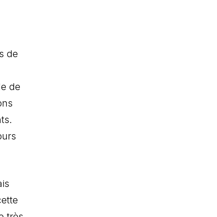
es de
de de
ons
ts.
ours
ais
ette
e très