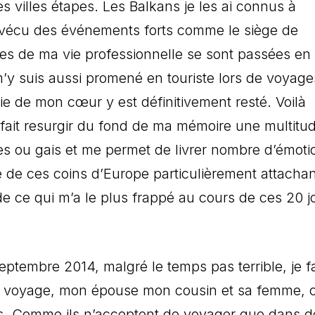
s villes étapes. Les Balkans je les ai connus à
i vécu des événements forts comme le siège de
ées de ma vie professionnelle se sont passées en
m’y suis aussi promené en touriste lors de voyag
ie de mon cœur y est définitivement resté. Voilà
 fait resurgir du fond de ma mémoire une multitu
tes ou gais et me permet de livrer nombre d’émoti
e de ces coins d’Europe particulièrement attachan
de ce qui m’a le plus frappé au cours de ces 20 j
eptembre 2014, malgré le temps pas terrible, je f
e voyage, mon épouse mon cousin et sa femme, c
ans. Comme ils n’acceptent de voyager que dans d