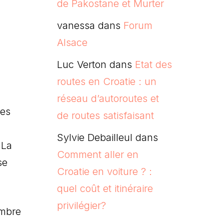
de Pakostane et Murter
vanessa
dans
Forum
Alsace
Luc Verton
dans
Etat des
routes en Croatie : un
réseau d’autoroutes et
des
de routes satisfaisant
Sylvie Debailleul
dans
 La
Comment aller en
se
Croatie en voiture ? :
quel coût et itinéraire
privilégier?
ombre