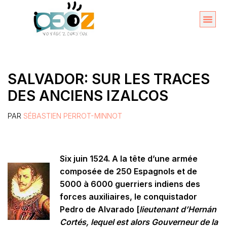
Aller
au
Organise
A propos 
contenu
SALVADOR: SUR LES TRACES
DES ANCIENS IZALCOS
PAR
SÉBASTIEN PERROT-MINNOT
Six juin 1524. A la tête d’une armée
composée de 250 Espagnols et de
5000 à 6000 guerriers indiens des
forces auxiliaires, le conquistador
Pedro de Alvarado [
lieutenant d’Hernán
Cortés,
lequel est
alors Gouverneur de
la