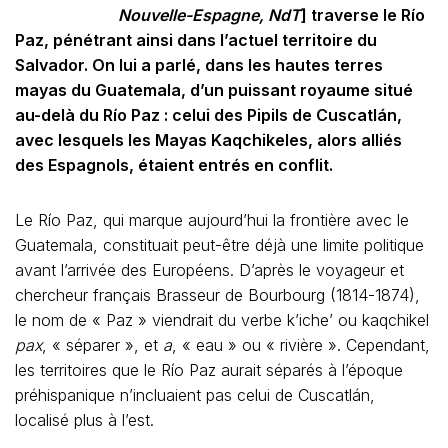
Nouvelle-Espagne
, NdT
] traverse le Río
Paz, pénétrant ainsi dans l’actuel territoire du
Salvador. On lui a parlé, dans les hautes terres
mayas du Guatemala, d’un puissant royaume situé
au-delà du Río Paz : celui des Pipils de Cuscatlán,
avec lesquels les Mayas Kaqchikeles, alors alliés
des Espagnols, étaient entrés en conflit.
Le Río Paz, qui marque aujourd’hui la frontière avec le
Guatemala, constituait peut-être déjà une limite politique
avant l’arrivée des Européens. D’après le voyageur et
chercheur français Brasseur de Bourbourg (1814-1874),
le nom de « Paz » viendrait du verbe k’iche’ ou kaqchikel
pax
, « séparer », et
a
, « eau » ou « rivière ». Cependant,
les territoires que le Río Paz aurait séparés à l’époque
préhispanique n’incluaient pas celui de Cuscatlán,
localisé plus à l’est.