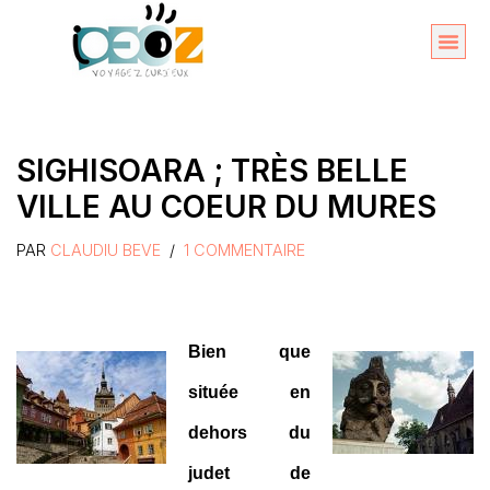
Aller
au
Organise
A propos 
contenu
SIGHISOARA ; TRÈS BELLE
VILLE AU COEUR DU MURES
PAR
CLAUDIU BEVE
1 COMMENTAIRE
Bien que
située en
dehors du
judet de