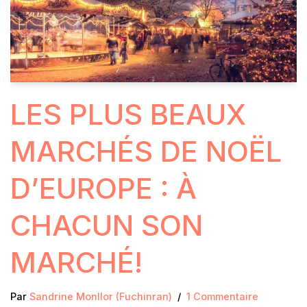
LES PLUS BEAUX
MARCHÉS DE NOËL
D’EUROPE : À
CHACUN SON
MARCHÉ!
Par
Sandrine Monllor (Fuchinran)
1 Commentaire