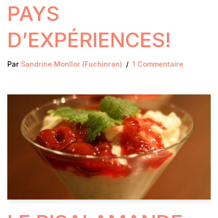
PAYS
D’EXPÉRIENCES!
Par
Sandrine Monllor (Fuchinran)
1 Commentaire