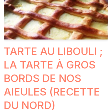
TARTE AU LIBOULI ;
LA TARTE À GROS
BORDS DE NOS
AIEULES (RECETTE
DU NORD)