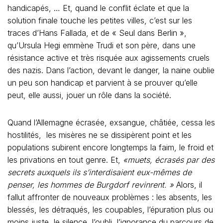
handicapés, … Et, quand le conflit éclate et que la
solution finale touche les petites villes, c’est sur les
traces d’Hans Fallada, et de « Seul dans Berlin »,
qu’Ursula Hegi emmène Trudi et son père, dans une
résistance active et très risquée aux agissements cruels
des nazis. Dans l’action, devant le danger, la naine oublie
un peu son handicap et parvient à se prouver qu’elle
peut, elle aussi, jouer un rôle dans la société.
Quand l’Allemagne écrasée, exsangue, châtiée, cessa les
hostilités,
les misères ne se dissipèrent point et les
populations subirent encore longtemps la faim, le froid et
les privations en tout genre. Et,
«muets, écrasés par des
secrets auxquels ils s’interdisaient eux-mêmes de
penser, les hommes de Burgdorf revinrent. »
Alors, il
fallut affronter de nouveaux problèmes : les absents, les
blessés, les détraqués, les coupables, l’épuration plus ou
moins juste, le silence, l’oubli, l’ignorance du parcours de