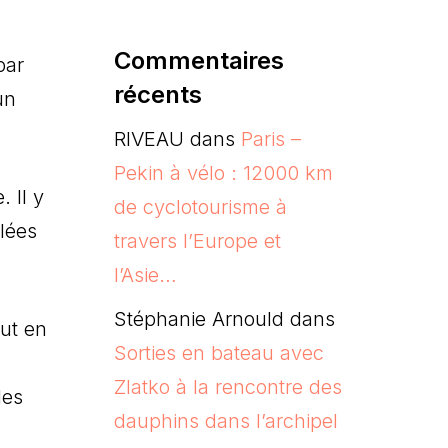
Commentaires
par
récents
un
RIVEAU
dans
Paris –
Pekin à vélo : 12000 km
 Il y
de cyclotourisme à
lées
travers l’Europe et
l’Asie…
Stéphanie Arnould
dans
out en
Sorties en bateau avec
Zlatko à la rencontre des
les
dauphins dans l’archipel