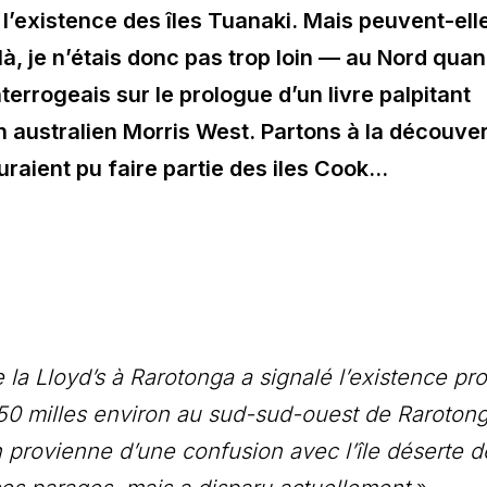
 l’existence des îles Tuanaki. Mais peuvent-ell
là, je n’étais donc pas trop loin — au Nord qua
terrogeais sur le prologue d’un livre palpitant
in australien Morris West. Partons à la découve
uraient pu faire partie des iles Cook…
e la Lloyd’s à Rarotonga a signalé l’existence pr
150 milles environ au sud-sud-ouest de Raroton
n provienne d’une confusion avec l’île déserte d