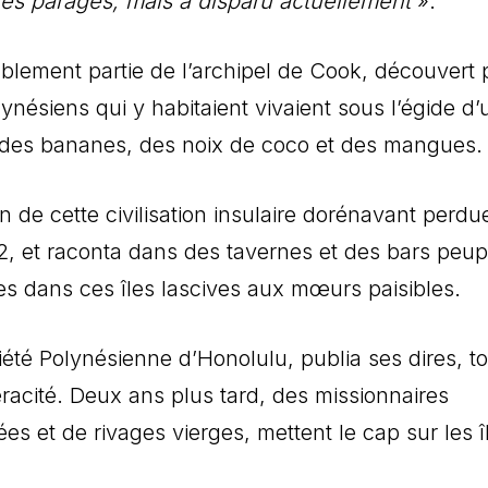
ces parages, mais a disparu actuellement
».
ablement partie de l’archipel de Cook, découvert 
nésiens qui y habitaient vivaient sous l’égide d’
nt des bananes, des noix de coco et des mangues.
 de cette civilisation insulaire dorénavant perdue.
2, et raconta dans des tavernes et des bars peup
lées dans ces îles lascives aux mœurs paisibles.
iété Polynésienne d’Honolulu, publia ses dires, t
racité. Deux ans plus tard, des missionnaires
s et de rivages vierges, mettent le cap sur les î