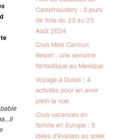
es
Castelnaudary : 3 jours
nd
de folie du 23 au 25
Août 2024
rte
Club Med Cancun
Resort : une semaine
fantastique au Mexique
Voyage à Dubaï : 4
activités pour en avoir
plein la vue
obable
Club vacances en
ga…Il
famille en Europe : 5
e
idées d’évasion au soleil