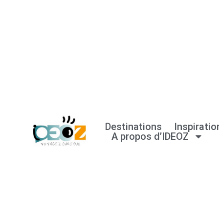
Aller
au
contenu
Destinations
Inspiratio
A propos d’IDEOZ