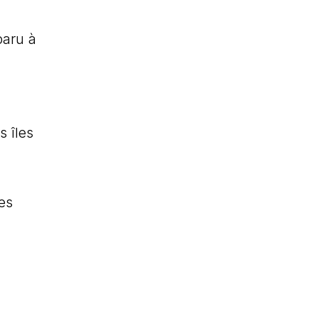
paru à
s îles
es