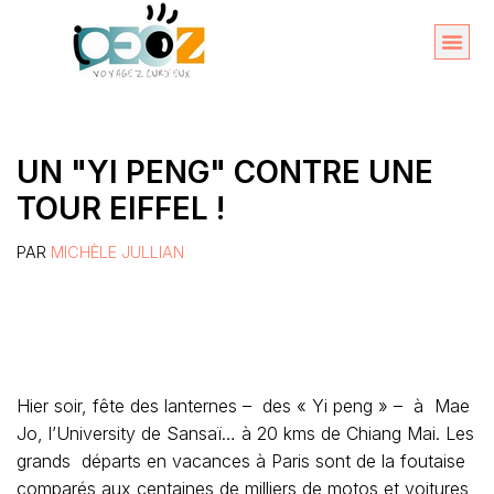
Aller
au
Organise
A propos 
contenu
UN "YI PENG" CONTRE UNE
TOUR EIFFEL !
PAR
MICHÈLE JULLIAN
Hier soir, fête des lanternes – des « Yi peng » – à Mae
Jo, l’University de Sansaï… à 20 kms de Chiang Mai. Les
grands départs en vacances à Paris sont de la foutaise
comparés aux centaines de milliers de motos et voitures