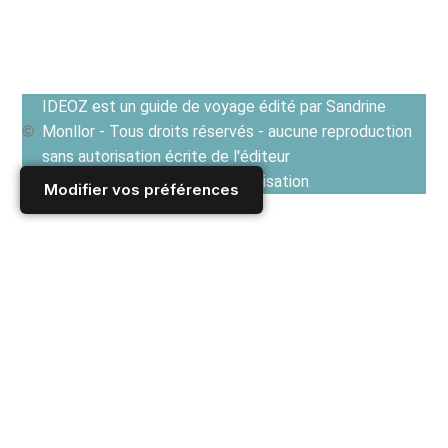
IDEOZ est un guide de voyage édité par Sandrine
Monllor - Tous droits réservés - aucune reproduction
sans autorisation écrite de l'éditeur
Voir les Conditions générales d'utilisation
Modifier vos préférences
Accueil
/
Derniers articles
/
ROYAUME UNI
/
Londres
/
Visites à Londres