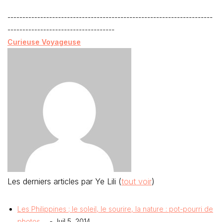
---------------------------------------------------------------------
------------------------------------
Curieuse Voyageuse
Les derniers articles par Ye Lili
(
tout voir
)
Les Philippines ; le soleil, le sourire, la nature : pot-pourri de
photos …
- Juil 5, 2014