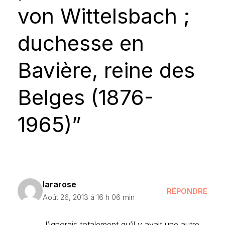
von Wittelsbach ;
duchesse en
Bavière, reine des
Belges (1876-
1965)”
lararose
RÉPONDRE
Août 26, 2013 à 16 h 06 min
J’ignorais totalement qu’il y avait une autre