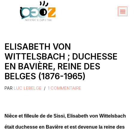
Aller
au
Organise
A propos 
contenu
ELISABETH VON
WITTELSBACH ; DUCHESSE
EN BAVIÈRE, REINE DES
BELGES (1876-1965)
PAR
LUC LEBELGE
1 COMMENTAIRE
Nièce et filleule de de Sissi, Elisabeth von Wittelsbach
était duchesse en Bavière et est devenue la reine des