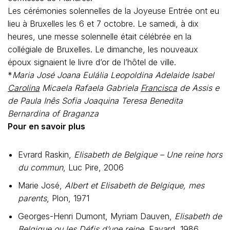
Les cérémonies solennelles de la Joyeuse Entrée ont eu
lieu à Bruxelles les 6 et 7 octobre. Le samedi, à dix
heures, une messe solennelle était célébrée en la
collégiale de Bruxelles. Le dimanche, les nouveaux
époux signaient le livre d’or de l’hôtel de ville.
*
Maria José Joana Eulália Leopoldina Adelaide Isabel
Carolina
Micaela Rafaela Gabriela
Francisca
de Assis e
de Paula Inês Sofia Joaquina Teresa Benedita
Bernardina of Braganza
Pour en savoir plus
Evrard Raskin,
Elisabeth de Belgique – Une reine hors
du commun
, Luc Pire, 2006
Marie José,
Albert et Elisabeth de Belgique, mes
parents
, Plon, 1971
Georges-Henri Dumont, Myriam Dauven,
Elisabeth de
Belgique ou les Défis d’une reine
, Fayard, 1986