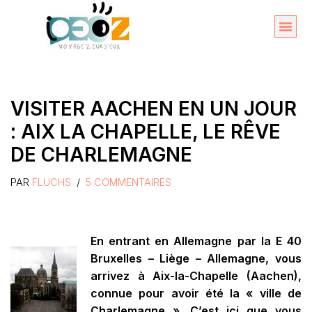
Aller
au
Organise
A propos 
contenu
VISITER AACHEN EN UN JOUR
: AIX LA CHAPELLE, LE RÊVE
DE CHARLEMAGNE
PAR
FLUCHS
5 COMMENTAIRES
En entrant en Allemagne par la E 40
Bruxelles – Liège – Allemagne, vous
arrivez à Aix-la-Chapelle (Aachen),
connue pour avoir été la « ville de
Charlemagne ». C’est ici que vous