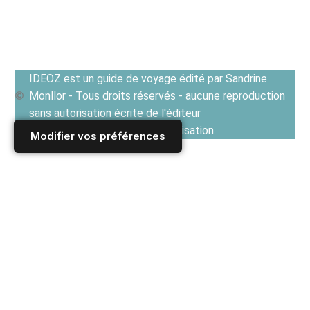
IDEOZ est un guide de voyage édité par Sandrine
Monllor - Tous droits réservés - aucune reproduction
sans autorisation écrite de l'éditeur
Voir les Conditions générales d'utilisation
Modifier vos préférences
Accueil
/
Derniers articles
/
ALLEMAGNE
/
Tourisme Allemagne
/