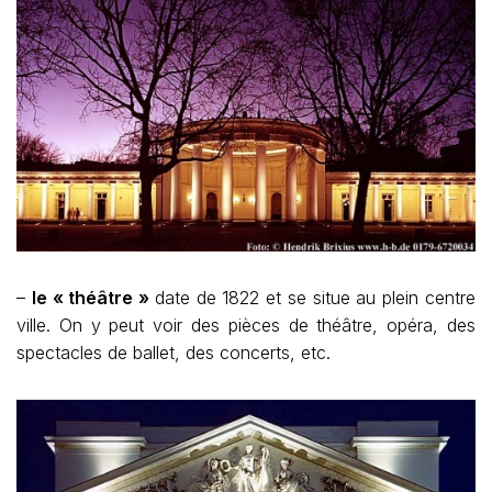
–
le «
théâtre »
date de 1822 et se situe au plein centre
ville. On y peut voir des pièces de théâtre, opéra, des
spectacles de ballet, des concerts, etc.