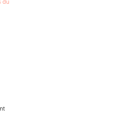
s du
nt