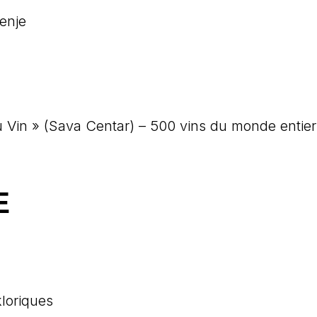
enje
E
u Vin » (Sava Centar) – 500 vins du monde entier 
E
kloriques