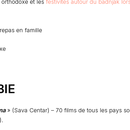
 orthodoxe et les
festivités autour du badnjak lor
repas en famille
oxe
BIE
ma
» (Sava Centar) – 70 films de tous les pays so
).