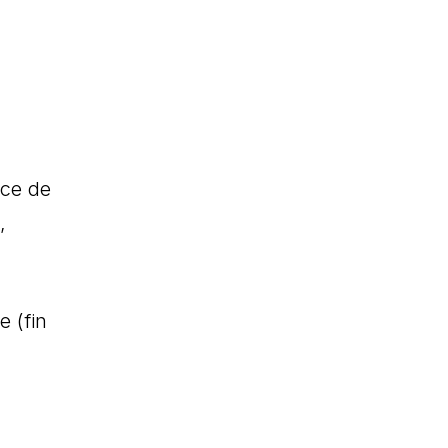
èce de
,
e (fin