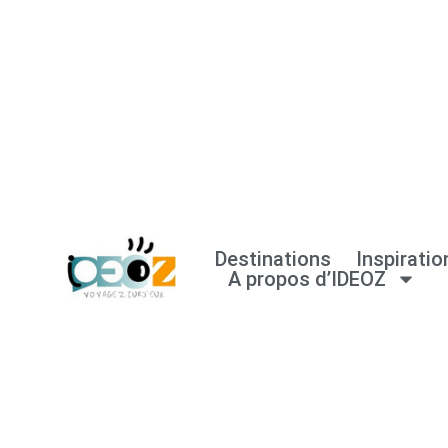
Aller
au
contenu
Destinations
Inspiratio
A propos d’IDEOZ