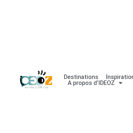
Aller
au
contenu
Destinations
Inspiratio
A propos d’IDEOZ