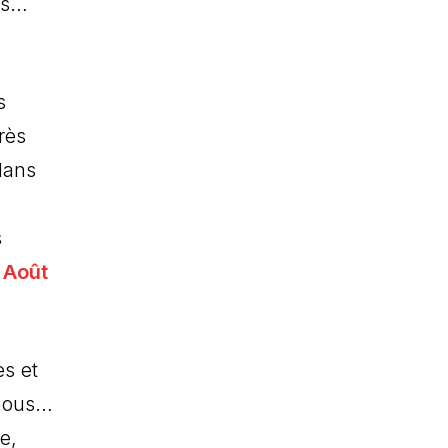
es…
s
rès
dans
s
1 Août
es et
 nous…
e,