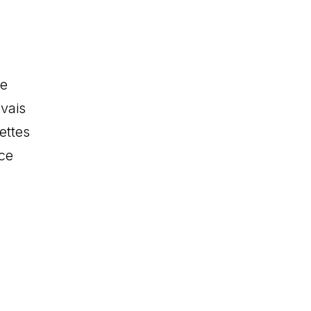
ue
uvais
ettes
nce
n