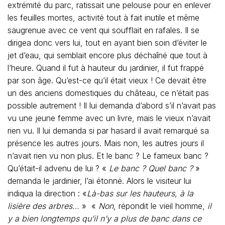
extrémité du parc, ratissait une pelouse pour en enlever
les feuilles mortes, activité tout à fait inutile et même
saugrenue avec ce vent qui soufflait en rafales. Il se
dirigea donc vers lui, tout en ayant bien soin d’éviter le
jet d’eau, qui semblait encore plus déchaîné que tout à
l’heure. Quand il fut à hauteur du jardinier, il fut frappé
par son âge. Qu’est-ce qu’il était vieux ! Ce devait être
un des anciens domestiques du château, ce n’était pas
possible autrement ! Il lui demanda d’abord s’il n’avait pas
vu une jeune femme avec un livre, mais le vieux n’avait
rien vu. Il lui demanda si par hasard il avait remarqué sa
présence les autres jours. Mais non, les autres jours il
n’avait rien vu non plus. Et le banc ? Le fameux banc ?
Qu’était-il advenu de lui ? «
Le banc ? Quel banc ?
»
demanda le jardinier, l’ai étonné. Alors le visiteur lui
indiqua la direction : «
Là-bas sur les hauteurs, à la
lisière des arbres…
» «
Non
, répondit le vieil homme,
il
y a bien longtemps qu’il n’y a plus de banc dans ce