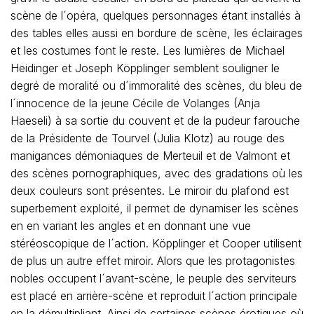
scène de l´opéra, quelques personnages étant installés à
des tables elles aussi en bordure de scène, les éclairages
et les costumes font le reste. Les lumières de Michael
Heidinger et Joseph Köpplinger semblent souligner le
degré de moralité ou d´immoralité des scènes, du bleu de
l´innocence de la jeune Cécile de Volanges (Anja
Haeseli) à sa sortie du couvent et de la pudeur farouche
de la Présidente de Tourvel (Julia Klotz) au rouge des
manigances démoniaques de Merteuil et de Valmont et
des scènes pornographiques, avec des gradations où les
deux couleurs sont présentes. Le miroir du plafond est
superbement exploité, il permet de dynamiser les scènes
en en variant les angles et en donnant une vue
stéréoscopique de l´action. Köpplinger et Cooper utilisent
de plus un autre effet miroir. Alors que les protagonistes
nobles occupent l´avant-scène, le peuple des serviteurs
est placé en arrière-scène et reproduit l´action principale
en la démultipliant. Ainsi de certaines scènes érotiques où