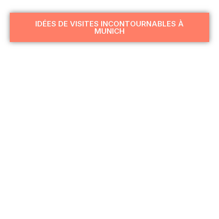
IDÉES DE VISITES INCONTOURNABLES À
MUNICH
Altstadt Lehel
Au-Haidhausen
Schwabing
Isar Maxvorstadt