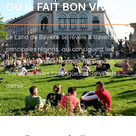
OÙ IL FAIT BON VIVRE
Le Land de Bavière se révèle à travers 4
principales régions, qui conjuguent les
Alpes allemandes, le cours du Danube, un
réseau de villes historiques et de villages
dense….