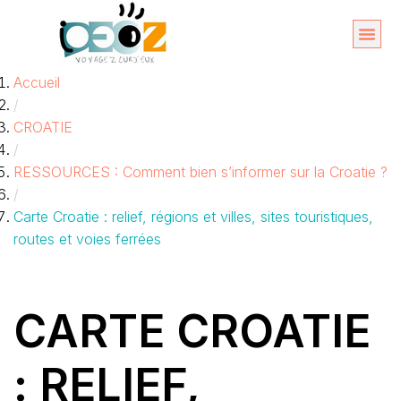
Aller
au
Organise
A propos 
Accueil
contenu
/
CROATIE
/
RESSOURCES : Comment bien s’informer sur la Croatie ?
/
Carte Croatie : relief, régions et villes, sites touristiques,
routes et voies ferrées
CARTE CROATIE
: RELIEF,