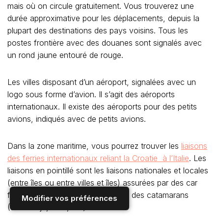
mais où on circule gratuitement. Vous trouverez une
durée approximative pour les déplacements, depuis la
plupart des destinations des pays voisins. Tous les
postes frontière avec des douanes sont signalés avec
un rond jaune entouré de rouge.
Les villes disposant d’un aéroport, signalées avec un
logo sous forme d’avion. Il s’agit des aéroports
internationaux. Il existe des aéroports pour des petits
avions, indiqués avec de petits avions.
Dans la zone maritime, vous pourrez trouver les
liaisons
des ferries internationaux reliant la Croatie à l’Italie
. Les
liaisons en pointillé sont les liaisons nationales et locales
(entre îles ou entre villes et îles) assurées par des car
ferries (Jadrolinija uniquement) ou des catamarans
Modifier vos préférences
(Jadrolinija, Krilo, etc).