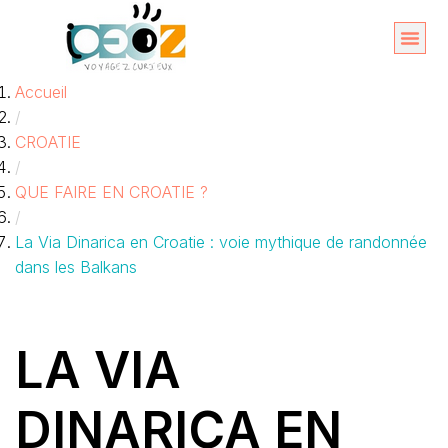
Aller
au
Organise
A propos 
Accueil
contenu
/
CROATIE
/
QUE FAIRE EN CROATIE ?
/
La Via Dinarica en Croatie : voie mythique de randonnée
dans les Balkans
LA VIA
DINARICA EN