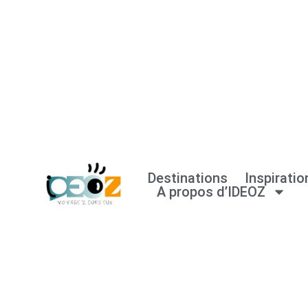
Aller
au
contenu
Destinations
Inspiratio
A propos d’IDEOZ