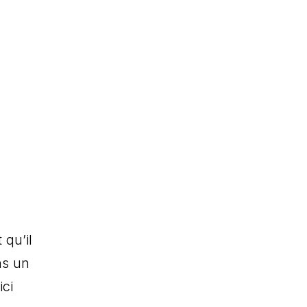
 qu’il
ns un
ci