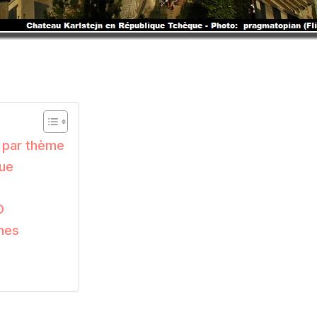
 par thème
ue
O
nes