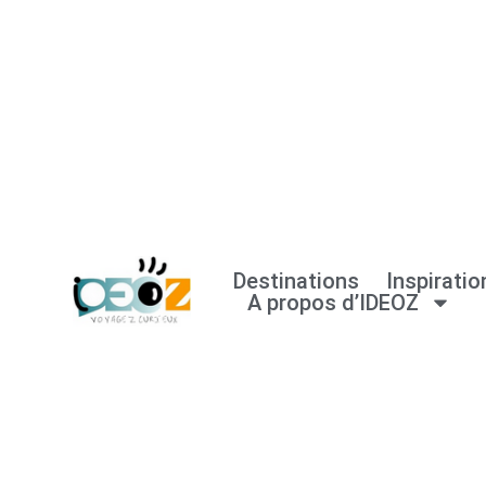
Aller
au
contenu
Destinations
Inspiratio
A propos d’IDEOZ