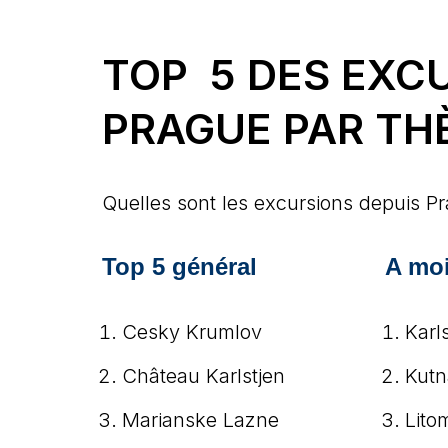
TOP 5 DES EXC
PRAGUE PAR TH
Quelles sont les excursions depuis P
Top 5 général
A moi
Cesky Krumlov
Karl
Château Karlstjen
Kutn
Marianske Lazne
Lito