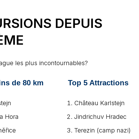
URSIONS DEPUIS
ÈME
rague les plus incontournables?
ns de 80 km
Top 5 Attractions
stejn
Château Karlstejn
a Hora
Jindrichuv Hradec
měřice
Terezin (camp nazi)