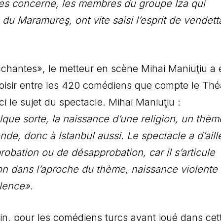
les concerne, les membres du groupe Iza qui
e du Maramureş, ont vite saisi l’esprit de vendett
chantes», le metteur en scène Mihai Maniuţiu a 
hoisir entre les 420 comédiens que compte le Thé
ci le sujet du spectacle. Mihai Maniuţiu :
lque sorte, la naissance d’une religion, un thèm
de, donc à Istanbul aussi. Le spectacle a d’aill
obation ou de désapprobation, car il s’articule
ton dans l’aproche du thème, naissance violente
olence».
n, pour les comédiens turcs ayant joué dans cet