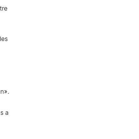
tre
les
on».
s a