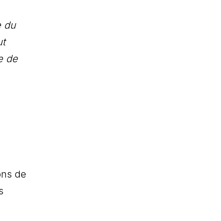
e du
ut
e de
ons de
s