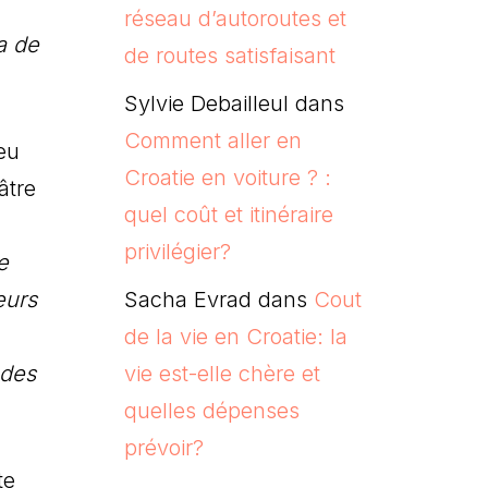
réseau d’autoroutes et
a de
de routes satisfaisant
Sylvie Debailleul
dans
Comment aller en
eu
Croatie en voiture ? :
âtre
quel coût et itinéraire
privilégier?
e
eurs
Sacha Evrad
dans
Cout
de la vie en Croatie: la
 des
vie est-elle chère et
quelles dépenses
prévoir?
te