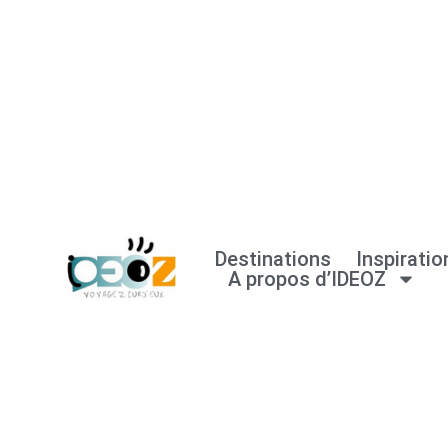
Aller
au
contenu
Destinations
Inspiratio
A propos d’IDEOZ