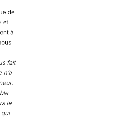
Rue de
» et
ient à
 nous
s fait
e n’a
neur.
ible
rs le
 qui