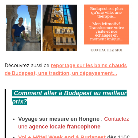
Découvrez aussi ce
reportage sur les bains chauds
de Budapest, une tradition, un dépaysement…
Comment aller à Budapest au meilleur
prix?
Voyage sur mesure en Hongrie
:
Contactez
une
agence locale francophone
Vol + Hôtel Week end à Budapest
dès 110€