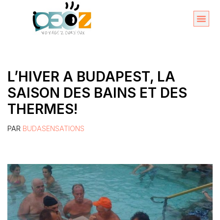
Aller
au
Organise
A propos 
contenu
L’HIVER A BUDAPEST, LA
SAISON DES BAINS ET DES
THERMES!
PAR
BUDASENSATIONS