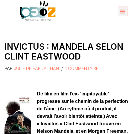
Aller
au
Organise
A propos 
contenu
INVICTUS : MANDELA SELON
CLINT EASTWOOD
PAR
JULIE DE PARDAILHAN
1 COMMENTAIRE
De film en film l’ex- ‘impitoyable’
progresse sur le chemin de la perfection
de l’âme. (Au rythme où il produit, il
devrait l’avoir bientôt atteinte.) Avec
« Invictus » Clint Eastwood trouve en
Nelson Mandela, et en Morgan Freeman,