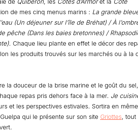
baie de
Quiberon
, les
Côtes d’Armor
et la
Côte
ration de mes cinq menus marins :
La grande bleu
l’eau (Un déjeuner sur l’île de Bréhat) / À l’ombr
de pêche (Dans les baies bretonnes) / Rhapsodi
nte)
. Chaque lieu plante en effet le décor des rep
lon les produits trouvés sur les marchés ou à la c
re la douceur de la brise marine et le goût du sel,
chaque repas pris dehors face à la mer.
Je cuisin
urs et les perspectives estivales. Sortira en même
 Guelpa qui le présente sur son site
Griottes
, tout
vert.