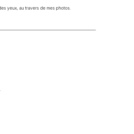
 des yeux, au travers de mes photos.
______________________________________________________
.