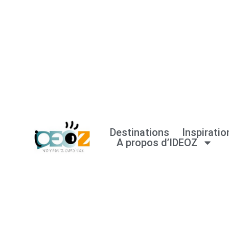
Aller
au
contenu
Destinations
Inspiratio
A propos d’IDEOZ