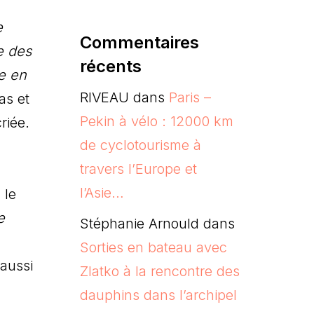
e
Commentaires
e des
récents
e en
RIVEAU
dans
Paris –
as et
Pekin à vélo : 12000 km
riée.
de cyclotourisme à
travers l’Europe et
l’Asie…
 le
e
Stéphanie Arnould
dans
Sorties en bateau avec
 aussi
Zlatko à la rencontre des
dauphins dans l’archipel