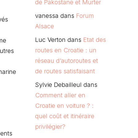
de Pakostane et Murter
vanessa
dans
Forum
vés
Alsace
Luc Verton
dans
Etat des
 me
routes en Croatie : un
utres
réseau d’autoroutes et
de routes satisfaisant
marine
Sylvie Debailleul
dans
Comment aller en
Croatie en voiture ? :
quel coût et itinéraire
privilégier?
dents