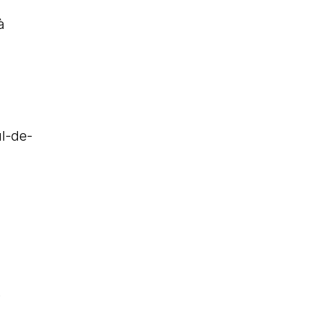
à
ul-de-
.