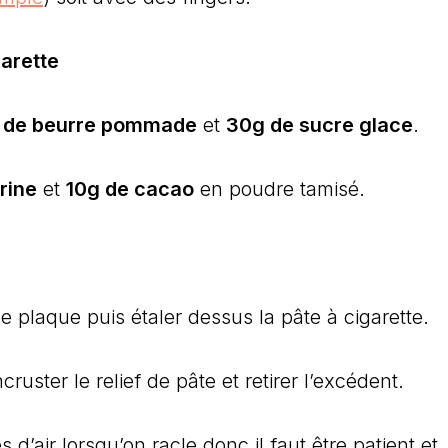
garette
 de beurre pommade
et
30g de sucre glace
.
rine
et
10g de cacao
en poudre tamisé.
une plaque puis étaler dessus la pâte à cigarette.
cruster le relief de pâte et retirer l’excédent.
 d’air lorsqu’on racle donc il faut être patient et