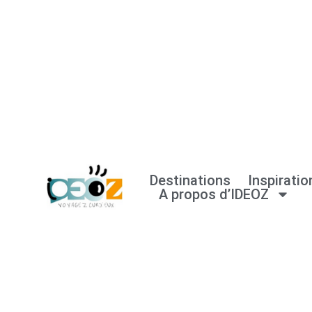
Aller
au
contenu
Destinations
Inspiratio
A propos d’IDEOZ