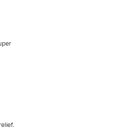
uper
elief.