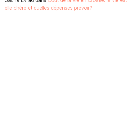
Sacha Evrad
dans
Cout de la vie en Croatie: la vie est-
elle chère et quelles dépenses prévoir?