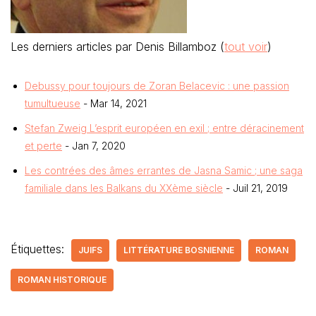
Les derniers articles par Denis Billamboz
(
tout voir
)
Debussy pour toujours de Zoran Belacevic : une passion
tumultueuse
- Mar 14, 2021
Stefan Zweig L’esprit européen en exil ; entre déracinement
et perte
- Jan 7, 2020
Les contrées des âmes errantes de Jasna Samic ; une saga
familiale dans les Balkans du XXème siècle
- Juil 21, 2019
Étiquettes:
JUIFS
LITTÉRATURE BOSNIENNE
ROMAN
ROMAN HISTORIQUE