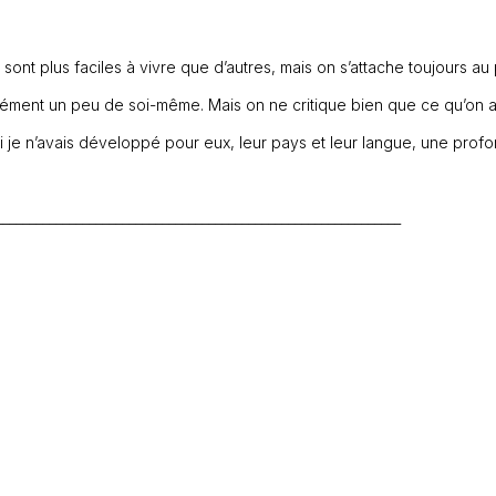
 sont plus faciles à vivre que d’autres, mais on s’attache toujours au
forcément un peu de soi-même. Mais on ne critique bien que ce qu’on a
 si je n’avais développé pour eux, leur pays et leur langue, une prof
_____________________________________________________________