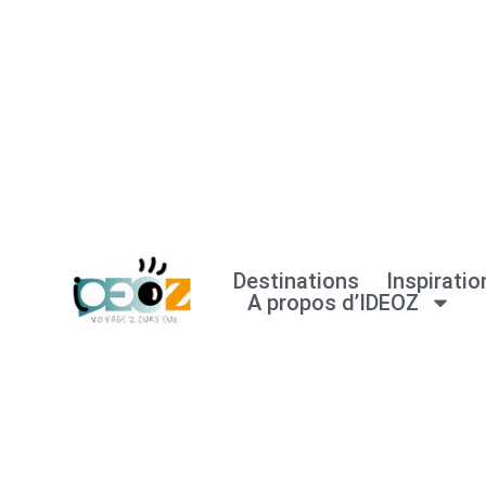
Aller
au
contenu
Destinations
Inspiratio
A propos d’IDEOZ