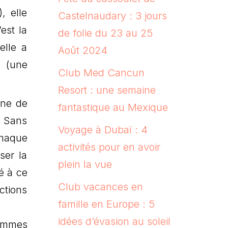
, elle
Castelnaudary : 3 jours
est la
de folie du 23 au 25
elle a
Août 2024
é (une
Club Med Cancun
Resort : une semaine
ine de
fantastique au Mexique
. Sans
Voyage à Dubaï : 4
chaque
activités pour en avoir
ser la
plein la vue
sé à ce
Club vacances en
ctions
famille en Europe : 5
idées d’évasion au soleil
hommes