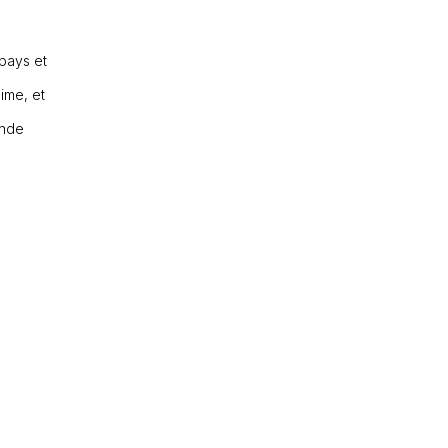
 pays et
ime, et
onde