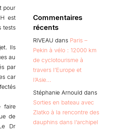
t pour
Commentaires
IH est
récents
 tests
RIVEAU
dans
Paris –
t. Ils
Pekin à vélo : 12000 km
ues au
de cyclotourisme à
és par
travers l’Europe et
es car
l’Asie…
fectés
Stéphanie Arnould
dans
Sorties en bateau avec
 faire
Zlatko à la rencontre des
que de
dauphins dans l’archipel
 Le Dr