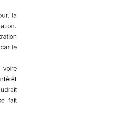
ur, la
ation.
tration
car le
 voire
ntérêt
udrait
e fait