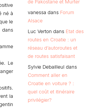
de Pakostane et Murter
sitive
vanessa
dans
Forum
é né à
Alsace
que le
é dans
Luc Verton
dans
Etat des
routes en Croatie : un
gramme
réseau d’autoroutes et
de routes satisfaisant
ée. Le
Sylvie Debailleul
dans
ranger
Comment aller en
Croatie en voiture ? :
sitifs.
quel coût et itinéraire
vent la
privilégier?
gentin