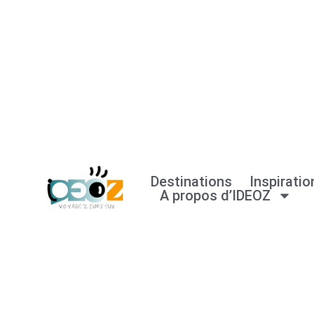
Aller
au
contenu
Destinations
Inspiratio
A propos d’IDEOZ