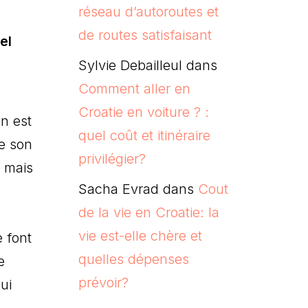
réseau d’autoroutes et
de routes satisfaisant
Sylvie Debailleul
dans
Comment aller en
Croatie en voiture ? :
an est
quel coût et itinéraire
de son
privilégier?
, mais
Sacha Evrad
dans
Cout
de la vie en Croatie: la
vie est-elle chère et
e font
quelles dépenses
e
prévoir?
ui