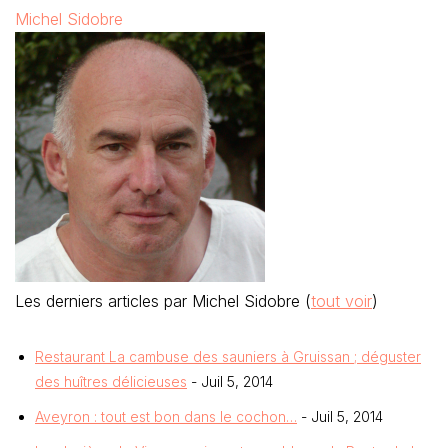
Michel Sidobre
Les derniers articles par Michel Sidobre
(
tout voir
)
Restaurant La cambuse des sauniers à Gruissan ; déguster
des huîtres délicieuses
- Juil 5, 2014
Aveyron : tout est bon dans le cochon…
- Juil 5, 2014