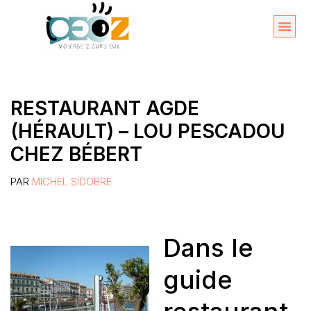
Aller
au
Organise
A propos 
contenu
RESTAURANT AGDE
(HÉRAULT) – LOU PESCADOU
CHEZ BÉBERT
PAR
MICHEL SIDOBRE
Dans le
guide