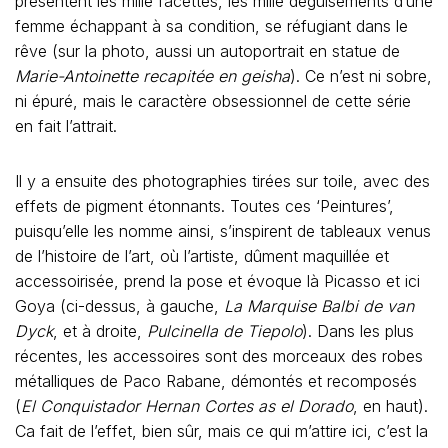
présentent les mille facettes, les mille déguisements d’une
femme échappant à sa condition, se réfugiant dans le
rêve (sur la photo, aussi un autoportrait en statue de
Marie-Antoinette recapitée en geisha
). Ce n’est ni sobre,
ni épuré, mais le caractère obsessionnel de cette série
en fait l’attrait.
Il y a ensuite des photographies tirées sur toile, avec des
effets de pigment étonnants. Toutes ces ‘Peintures’,
puisqu’elle les nomme ainsi, s’inspirent de tableaux venus
de l’histoire de l’art, où l’artiste, dûment maquillée et
accessoirisée, prend la pose et évoque là Picasso et ici
Goya (ci-dessus, à gauche,
La Marquise Balbi de van
Dyck
, et à droite,
Pulcinella de Tiepolo
). Dans les plus
récentes, les accessoires sont des morceaux des robes
métalliques de Paco Rabane, démontés et recomposés
(
El Conquistador Hernan Cortes as el Dorado
, en haut).
Ca fait de l’effet, bien sûr, mais ce qui m’attire ici, c’est la