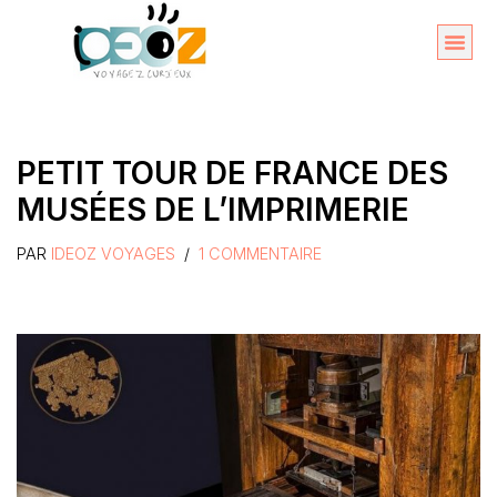
Aller
au
Organise
A propos 
contenu
PETIT TOUR DE FRANCE DES
MUSÉES DE L’IMPRIMERIE
PAR
IDEOZ VOYAGES
1 COMMENTAIRE