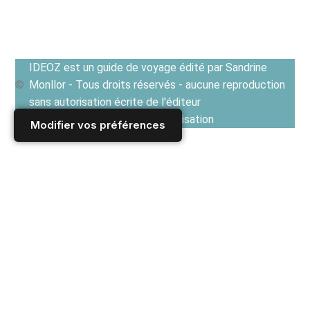
IDEOZ est un guide de voyage édité par Sandrine
Monllor - Tous droits réservés - aucune reproduction
sans autorisation écrite de l'éditeur
Voir les Conditions générales d'utilisation
Modifier vos préférences
Accueil
/
Derniers articles
/
ALLEMAGNE
/
Munich
/
Sortir à Munich : loisirs et activités et agenda des animations