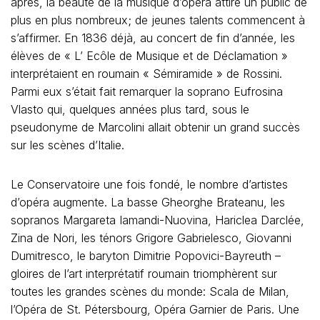
après, la beauté de la musique d’opéra attire un public de
plus en plus nombreux; de jeunes talents commencent à
s’affirmer. En 1836 déjà, au concert de fin d’année, les
élèves de « L’ Ecôle de Musique et de Déclamation »
interprétaient en roumain « Sémiramide » de Rossini.
Parmi eux s’était fait remarquer la soprano Eufrosina
Vlasto qui, quelques années plus tard, sous le
pseudonyme de Marcolini allait obtenir un grand succès
sur les scènes d’Italie.
Le Conservatoire une fois fondé, le nombre d’artistes
d’opéra augmente. La basse Gheorghe Brateanu, les
sopranos Margareta Iamandi-Nuovina, Hariclea Darclée,
Zina de Nori, les ténors Grigore Gabrielesco, Giovanni
Dumitresco, le baryton Dimitrie Popovici-Bayreuth –
gloires de l’art interprétatif roumain triomphèrent sur
toutes les grandes scènes du monde: Scala de Milan,
l’Opéra de St. Pétersbourg, Opéra Garnier de Paris. Une