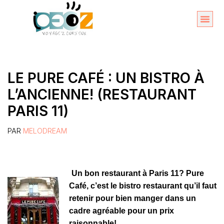
Aller
au
Organise
A propos 
contenu
LE PURE CAFÉ : UN BISTRO À
L’ANCIENNE! (RESTAURANT
PARIS 11)
PAR
MELODREAM
Un bon restaurant à Paris 11? Pure
Café, c’est le bistro restaurant qu’il faut
retenir pour bien manger dans un
cadre agréable pour un prix
raisonnable!