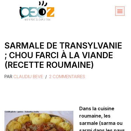
Aller
au
Organise
A propos 
contenu
SARMALE DE TRANSYLVANIE
; CHOU FARCI À LA VIANDE
(RECETTE ROUMAINE)
PAR
CLAUDIU BEVE
2 COMMENTAIRES
Dans la cuisine
roumaine, les
sarmale (sarma ou
sarmi dans les pays