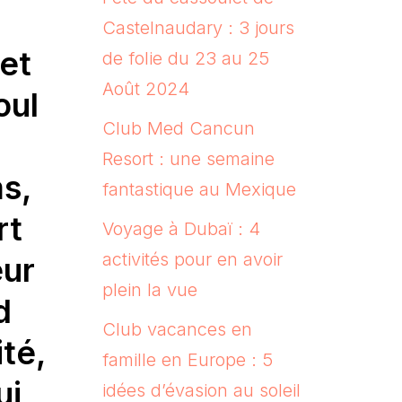
Castelnaudary : 3 jours
 et
de folie du 23 au 25
Août 2024
oul
Club Med Cancun
Resort : une semaine
s,
fantastique au Mexique
rt
Voyage à Dubaï : 4
activités pour en avoir
eur
plein la vue
d
Club vacances en
ité,
famille en Europe : 5
ui
idées d’évasion au soleil