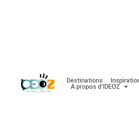
Aller
au
contenu
Destinations
Inspiratio
A propos d’IDEOZ