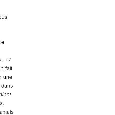
ous
ie
». La
n fait
lm une
e dans
aient
s,
jamais