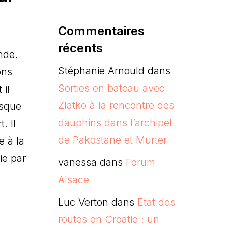
Commentaires
récents
nde.
Stéphanie Arnould
dans
ons
Sorties en bateau avec
 il
Zlatko à la rencontre des
rsque
dauphins dans l’archipel
. Il
de Pakostane et Murter
 à la
ie par
vanessa
dans
Forum
Alsace
Luc Verton
dans
Etat des
routes en Croatie : un