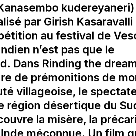
(Kanasembo kudereyaneri)
alisé par Girish Kasaravalli
étition au festival de Ves
indien n’est pas que le
d. Dans Rinding the dream
oire de prémonitions de mo
 villageoise, le spectat
e région désertique du Su
couvre la misère, la précar
e Inde méconnue. Un film q