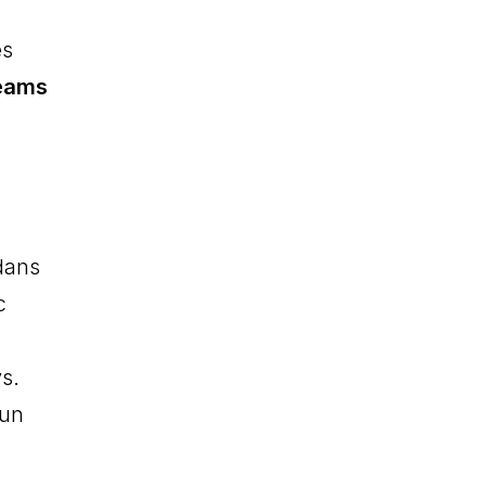
ès
reams
 dans
c
s.
 un