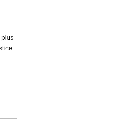
x
 plus
stice
s